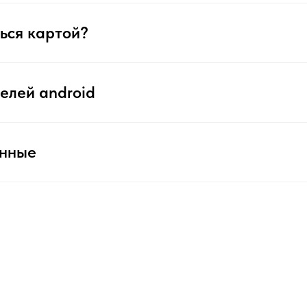
ься картой?
елей android
анные