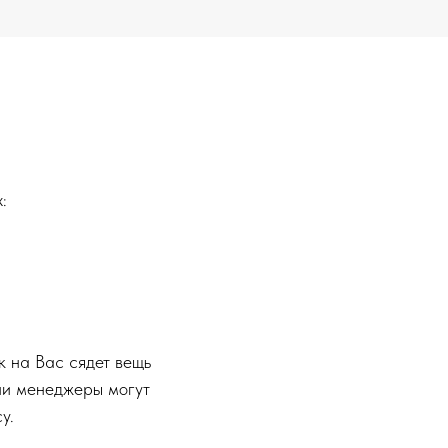
:
к на Вас сядет вещь
ши менеджеры могут
у.