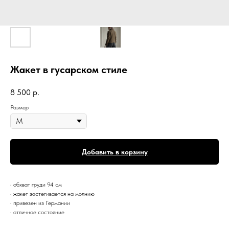
Жакет в гусарском стиле
8 500
р.
Размер
Добавить в корзину
• обхват груди 94 см
• жакет застегивается на молнию
• привезен из Германии
• отличное состояние