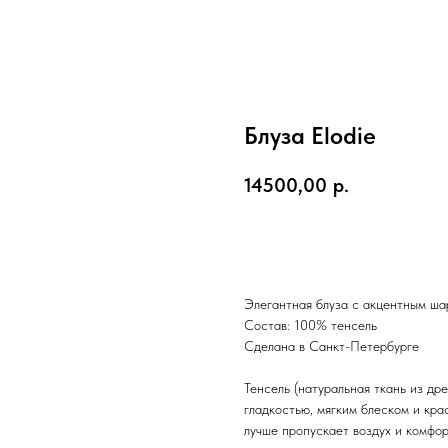
Блуза Elodie
14500,00
р.
Добавить в корзину
Элегантная блуза с акцентным ша
Состав: 100% тенсель
Сделана в Санкт-Петербурге
Тенсель (натуральная ткань из др
гладкостью, мягким блеском и кра
лучше пропускает воздух и комфор